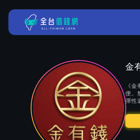
金
《金
便。
彈性