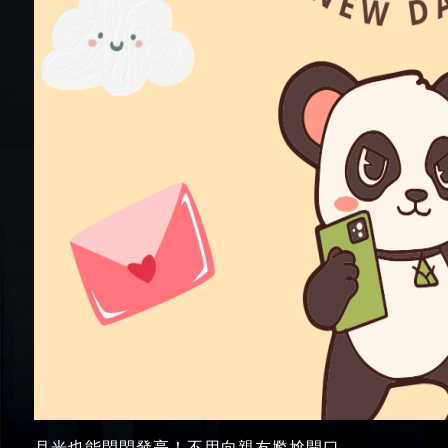
月光也能閃閃發亮！不用向親友尷尬開口，