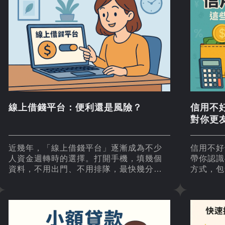
線上借錢平台：便利還是風險？
信用不
對你更
近幾年，「線上借錢平台」逐漸成為不少
信用不好
人資金週轉時的選擇。打開手機，填幾個
帶你認識
資料，不用出門、不用排隊，最快幾分鐘
方式，包
內錢就能進帳戶。
借款與小
道中找到
下錢莊陷