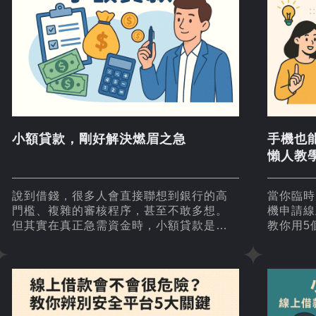
小額貸款，剛好解決燃眉之急
手機也
懶人教
說到借錢，很多人會直接聯想到銀行的高
當你臨時
門檻、複雜的審核程序，甚至不敢多想。
機申請線
但其實在真正急需資金時，小額貸款是一
教你用5
個相對靈活又快速的選擇。
程，快速
族與急需