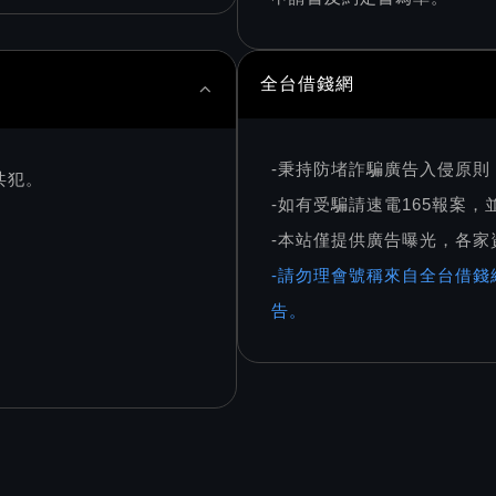
全台借錢網
-秉持防堵詐騙廣告入侵原
共犯。
-如有受騙請速電165報案
-本站僅提供廣告曝光，各
-請勿理會號稱來自全台借錢
告。