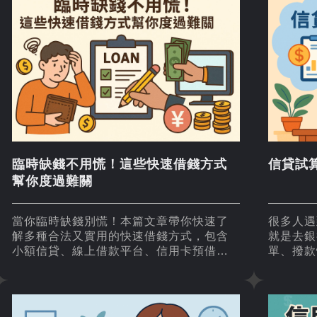
臨時缺錢不用慌！這些快速借錢方式
信貸試
幫你度過難關
當你臨時缺錢別慌！本篇文章帶你快速了
很多人遇
解多種合法又實用的快速借錢方式，包含
就是去銀
小額信貸、線上借款平台、信用卡預借現
單、撥款
金、勞保貸款等，同時提醒你避開高利貸
你有沒有
與地下錢莊陷阱，幫助你安全度過財務難
接下來好
關。
了，就是
為拖垮生