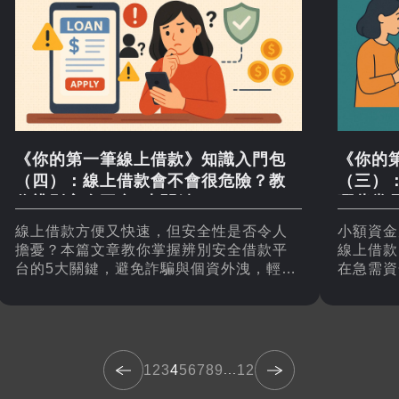
《你的第一筆線上借款》知識入門包
《你的
（四）：線上借款會不會很危險？教
（三）
你辨別安全平台5大關鍵
哪些常
線上借款方便又快速，但安全性是否令人
小額資金
擔憂？本篇文章教你掌握辨別安全借款平
線上借款
台的5大關鍵，避免詐騙與個資外洩，輕鬆
在急需資
借得安心、用得放心。
活、安全
1
2
3
4
5
6
7
8
9
...
12