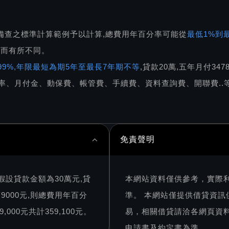
備查之標準計算範例予以計算,總費用年百分率可能從
最低1%到最
件而有所不同。
5.99%,年限最短為期5年至最長7年期不等
,貸款20萬,五年月付34
率、月付金、動保費、帳管費、手續費、資料查詢費、開聯費..等
免責聲明
假設貸款金額為30萬元,貸
本網站資料僅供參考，實際
9000元,則總費用年百分
準。 本網站僅提供借貸資
000元共計359,100元。
易，相關借貸請洽各網頁資
申請書及約定書為準。