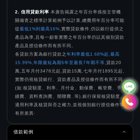
2. 信用貸款利率
本廣告揭露之年百分率係按主管機
關備查之標準計算範例予以計算,總費用年百分率可能
從
最低1%到最高16%
,實際貸款條件,仍以銀行提供之
產品為準,且每一顧客實際之年百分率仍以其個別貸款
產品及授信條件而有所不同。
各貸款方案為銀行貸款之
年利率最低1.68%起,最高
15.99%,年限最短為期5年至最長7年期不等
,貸款20
萬,五年月付3478元起,貸款15萬,七年月付1895元起,
實際仍視核貸銀行、貸款產品及授信條件而有所不同
(如:核貸額度、利率、月付金、動保費、帳管費、手
續費、資料查詢費、開聯費..等),銀行保留核貸額度、
適用利率及核貸與否之權力,並視個別銀行授信條件等
有所差異·
借款範例