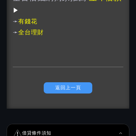
▶
➛
有錢花
➛
全台理財
返回上一頁
借貸條件須知